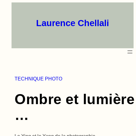
Aller
au
contenu
Laurence Chellali
TECHNIQUE PHOTO
Ombre et lumière
…
Le Ying et le Yang de la photographie