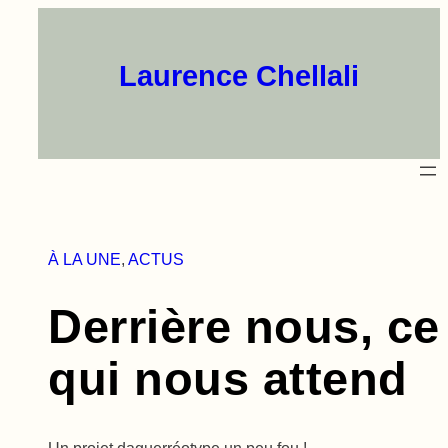
Aller
au
contenu
Laurence Chellali
À LA UNE
, 
ACTUS
Derrière nous, ce
qui nous attend
Un projet daguerréotype un peu fou !