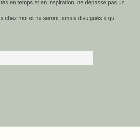
lités en temps et en inspiration, ne dépasse pas un
és chez moi et ne seront jamais divulgués à qui