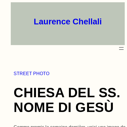
Aller
au
contenu
Laurence Chellali
STREET PHOTO
CHIESA DEL SS.
NOME DI GESÙ
Comme promis la semaine dernière, voici une image de 