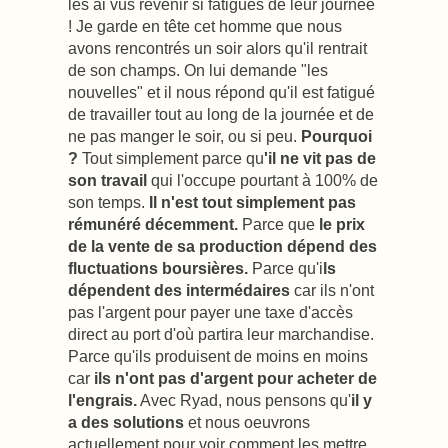
les ai vus revenir si fatigués de leur journée
! Je garde en tête cet homme que nous
avons rencontrés un soir alors qu'il rentrait
de son champs. On lui demande "les
nouvelles" et il nous répond qu'il est fatigué
de travailler tout au long de la journée et de
ne pas manger le soir, ou si peu.
Pourquoi
?
Tout simplement parce qu
'il ne vit pas de
son travail
qui l'occupe pourtant à 100% de
son temps.
Il n'est tout simplement pas
rémunéré décemment.
Parce que
le prix
de la vente de sa production dépend des
fluctuations boursières.
Parce qu'i
ls
dépendent des intermédaires
car ils n'ont
pas l'argent pour payer une taxe d'accès
direct au port d'où partira leur marchandise.
Parce qu'ils produisent de moins en moins
car
ils n'ont pas d'argent pour acheter de
l'engrais.
Avec Ryad, nous pensons qu'
il y
a des solutions
et nous oeuvrons
actuellement pour voir comment les mettre