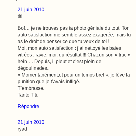
21 juin 2010
titi
Bof… je ne trouves pas ta photo géniale du tout. Ton
auto satisfaction me semble assez exagérée, mais tu
as le droit de penser ce que tu veux de toi !
Moi, mon auto satisfaction : j’ai nettoyé les baies
vitrées : ravie, moi, du résultat !!! Chacun son « truc »
hein…. Depuis, il pleut et c’est plein de
dégoulinades..
« Momentanément,et pour un temps bref », je lève la
punition que je t’avais infligé.
T’embrasse.
Tante Titi.
Répondre
21 juin 2010
ryad