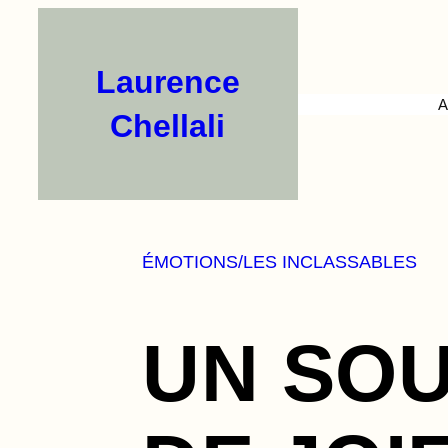
Aller
au
contenu
Laurence
A
Chellali
ÉMOTIONS/LES INCLASSABLES
UN SO