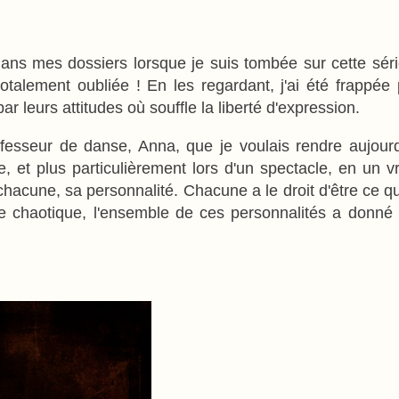
ans mes dossiers lorsque je suis tombée sur cette série q
talement oubliée ! En les regardant, j'ai été frappée par
ar leurs attitudes où souffle la liberté d'expression.
sseur de danse, Anna, que je voulais rendre aujourd'h
e, et plus particulièrement lors d'un spectacle, en un v
acune, sa personnalité. Chacune a le droit d'être ce qu'e
e chaotique, l'ensemble de ces personnalités a donné u