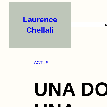
Aller
au
contenu
Laurence
A
Chellali
ACTUS
UNA D