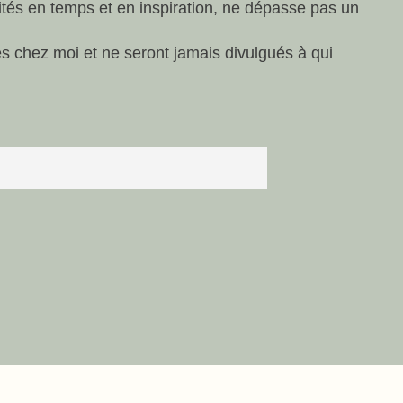
lités en temps et en inspiration, ne dépasse pas un
és chez moi et ne seront jamais divulgués à qui