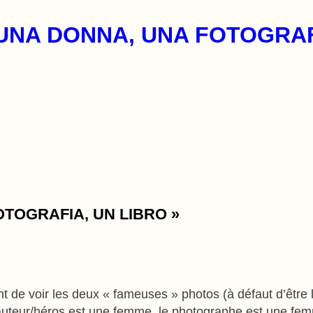
UNA DONNA, UNA FOTOGRAFI
FOTOGRAFIA, UN LIBRO »
ent de voir les deux « fameuses » photos (à défaut d’êtr
’auteur/héros est une femme, le photographe est une fe