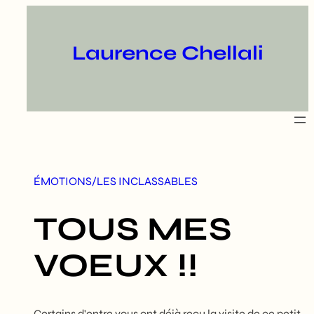
Aller
au
contenu
Laurence Chellali
ÉMOTIONS/LES INCLASSABLES
TOUS MES
VOEUX !!
Certains d'entre vous ont déjà reçu la visite de ce petit